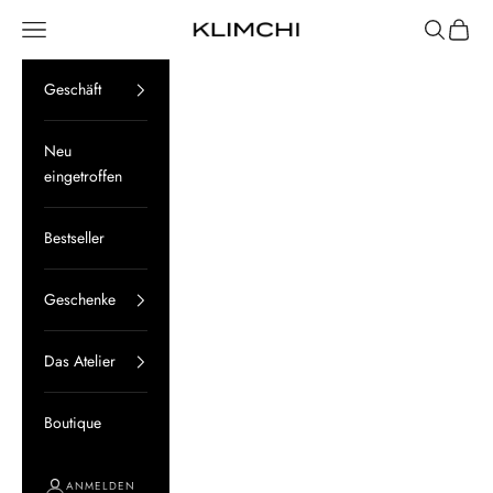
Zum Inhalt springen
Menü
Suchen
Waren
KLIMCHI
Geschäft
Neu
eingetroffen
Bestseller
Geschenke
Das Atelier
Boutique
ANMELDEN