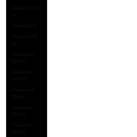
Malaysia (USD
$)
Malta (EUR €)
Monaco (EUR
€)
Montenegro
(EUR €)
Neuseeland
(USD $)
Niederlande
(EUR €)
Norwegen
(EUR €)
Österreich
(EUR €)