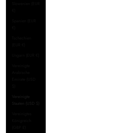
Slowenien (EUR
€)
Spanien (EUR
€)
Tschechien
(EUR €)
Ungarn (EUR €)
Vereinigte
Arabische
Emirate (USD
$)
Vereinigte
Staaten (USD $)
Vereinigtes
Königreich
(GBP £)