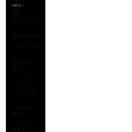
USD $
Land
Australien (USD
$)
Belgien (EUR €)
Bulgarien (EUR
€)
Deutschland
(EUR €)
Färöer (EUR €)
Finnland (EUR
€)
Frankreich
(EUR €)
Griechenland
(EUR €)