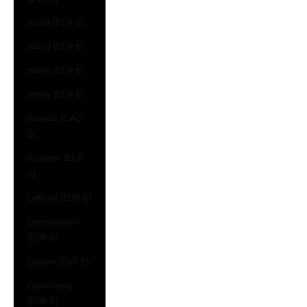
Irland (EUR €)
Island (EUR €)
Italien (EUR €)
Jersey (EUR €)
Kanada (CAD
$)
Kroatien (EUR
€)
Lettland (EUR €)
Liechtenstein
(EUR €)
Litauen (EUR €)
Luxemburg
(EUR €)