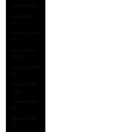
Polen (EUR €)
Portugal (EUR
€)
Rumänien (EUR
€)
Saudi-Arabien
(USD $)
Schweden (EUR
€)
Schweiz (CHF
CHF)
Singapur (USD
$)
Slowakei (EUR
€)