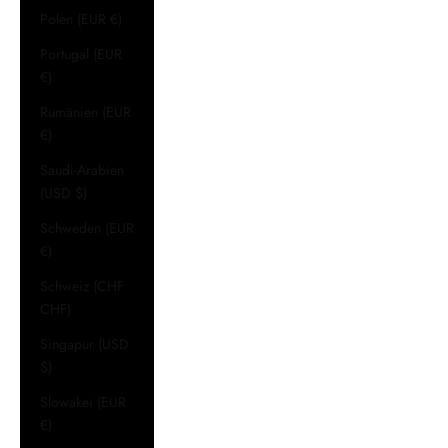
Polen (EUR €)
Portugal (EUR
€)
Rumänien (EUR
€)
Saudi-Arabien
(USD $)
Schweden (EUR
€)
Schweiz (CHF
CHF)
Singapur (USD
$)
Slowakei (EUR
€)