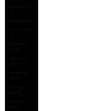
Malaysia (USD
$)
Malta (EUR €)
Monaco (EUR
€)
Montenegro
(EUR €)
Neuseeland
(USD $)
Niederlande
(EUR €)
Norwegen
(EUR €)
Österreich
(EUR €)