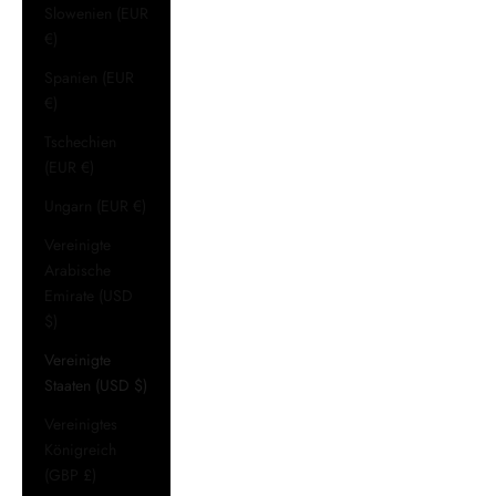
Slowenien (EUR
€)
Spanien (EUR
€)
Tschechien
(EUR €)
Ungarn (EUR €)
Vereinigte
Arabische
Emirate (USD
$)
Vereinigte
Staaten (USD $)
Vereinigtes
Königreich
(GBP £)