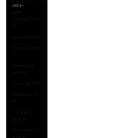
USD $
Land
Australien (USD
$)
Belgien (EUR €)
Bulgarien (EUR
€)
Deutschland
(EUR €)
Färöer (EUR €)
Finnland (EUR
€)
Frankreich
(EUR €)
Griechenland
(EUR €)