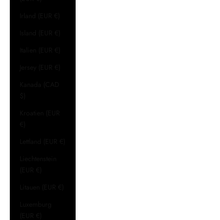
Irland (EUR €)
Island (EUR €)
Italien (EUR €)
Jersey (EUR €)
Kanada (CAD
$)
Kroatien (EUR
€)
Lettland (EUR €)
Liechtenstein
(EUR €)
Litauen (EUR €)
Luxemburg
(EUR €)