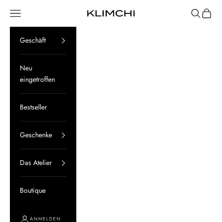
Zum Inhalt springen
Menü
Suchen
Waren
KLIMCHI
Geschäft
Neu
eingetroffen
Bestseller
Geschenke
Das Atelier
Boutique
ANMELDEN